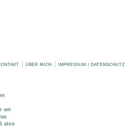
KONTAKT
ÜBER MICH
IMPRESSUM / DATENSCHUTZ
en
e wir
was
ß also